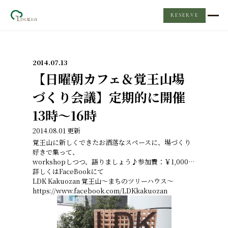
RESERVE
TOP
2014.07.13
レンタルスペース
【日曜朝カフェ＆覚王山場
づくり会議】定期的に開催
LDKについて
13時～16時
2014.08.01 更新
Event & News
覚王山に新しくできたお洒落なスペースに、場づくり
好きで集って、
ケータリング
workshopしつつ、語りましょう♪参加費：￥1,000
…
詳しくはFaceBookにて
LDK Kakuozan 覚王山～まちのツリーハウス～
https://www.facebook.com/LDKkakuozan
Q&A
お問い合わせ