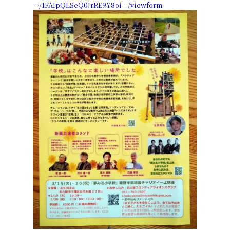
…/1FAIpQLSeQ0JrRE9Y8oi…/viewform