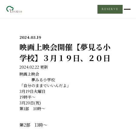
RESERVE
TOP
2024.03.19
レンタルスペース
映画上映会開催【夢見る小
学校】３月１９日、２０日
LDKについて
2024.02.22 更新
映画上映会
Event & News
夢みる小学校
「自分のままでいいんだよ」
3月19日火曜日
ケータリング
19時半〜
3月20日(祝)
第1部 10時〜
Q&A
第2部 13時〜
お問い合わせ