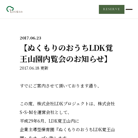
RESERVE
TOP
2017.06.23
レンタルスペース
【ぬくもりのおうちLDK覚
王山園内覧会のお知らせ】
LDKについて
2017.06.18 更新
Event & News
すでにご案内させて頂いております通り、
ケータリング
この度、株式会社LDKプロジェクトは、株式会社
S･S･Mを運
営会社として、
Q&A
平成29年6月、LDK覚王山内に
企業主導型保育園『ぬくもりのお
うちLDK覚王山
お問い合わせ