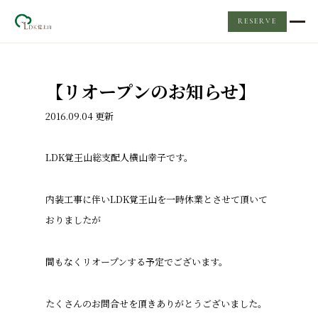
RESERVE
TOP
【リオープンのお知らせ】
レンタルスペース
2016.09.04 更新
LDKについて
LDK覚王山総支配人横山幸子です。
Event & News
内装工事に伴い
LDK覚王山を一時休業とさせて頂いて
おりましたが
ケータリング
間もなくリオープンする予定でございます。
Q&A
たくさんのお問合せを頂きありがとうございました。
お問い合わせ