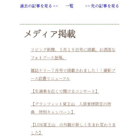
過去の記事を見る <<
一覧
>> 先の記事を見る
リビング新聞、５月１９日号に掲載。お洒落な
フォトブース登場。
雑誌ケリー７月号で掲載されました！！撮影ブ
ース設置リニューアル
【生演奏を近くで聞けるコンサート】
【グランフィット覚王山 入居者様限定の特
典 特別キャンペーン】
【LDK覚王山 の外観が新しく生まれ変わりま
した】